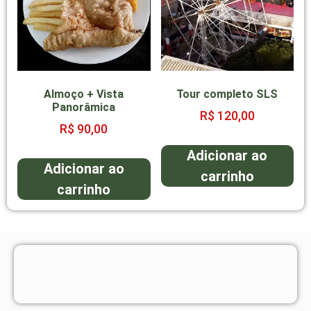
Almoço + Vista
Tour completo SLS
Panorâmica
R$
120,00
R$
90,00
Adicionar ao
Adicionar ao
carrinho
carrinho