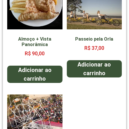
Almoço + Vista
Passeio pela Orla
Panorâmica
R$
37,00
R$
90,00
Adicionar ao
Adicionar ao
carrinho
carrinho