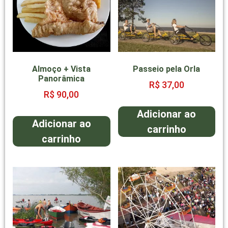
Almoço + Vista
Passeio pela Orla
Panorâmica
R$
37,00
R$
90,00
Adicionar ao
Adicionar ao
carrinho
carrinho