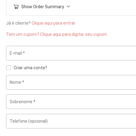
Show Order Summary
Já é cliente?
Clique aqui para entrar
Tem um cupom? Clique aqui para digitar seu cupom
Customer Information
E-mail
*
Criar uma conta?
Nome
*
Sobrenome
*
Telefone
(opcional)