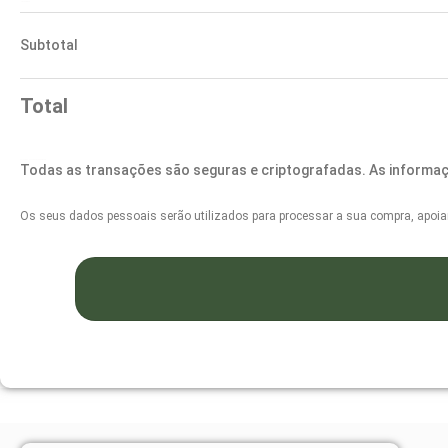
Order Summary
Subtotal
Total
Selecione O Método De Pagamento
Todas as transações são seguras e criptografadas. As informa
Os seus dados pessoais serão utilizados para processar a sua compra, apoiar 